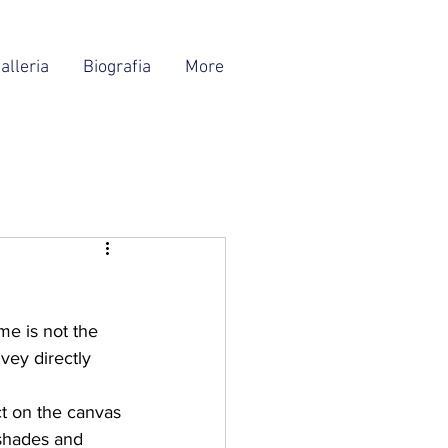
alleria
Biografia
More
me is not the 
vey directly 
t on the canvas 
 shades and 