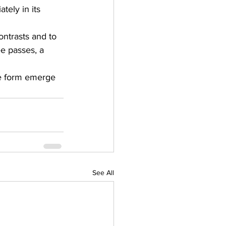
tely in its 
ontrasts and to 
ee passes, a 
the form emerge 
See All