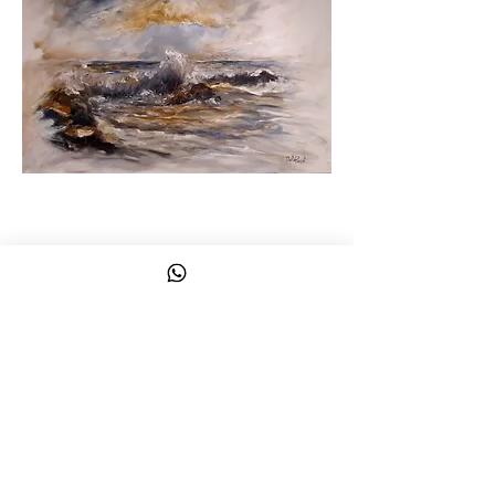
LE OPERE SONO IN VENDITA
Contattami
paulineroart@gmail.com
+39 348 32 03 909